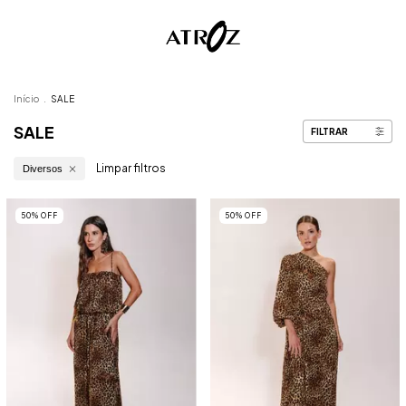
Início
.
SALE
SALE
FILTRAR
Limpar filtros
Diversos
50
%
OFF
50
%
OFF