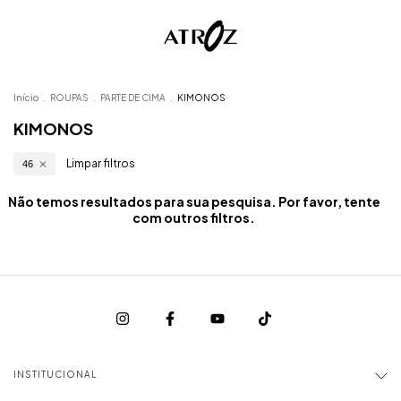
Início
.
ROUPAS
.
PARTE DE CIMA
.
KIMONOS
KIMONOS
Limpar filtros
46
Não temos resultados para sua pesquisa. Por favor, tente
com outros filtros.
INSTITUCIONAL